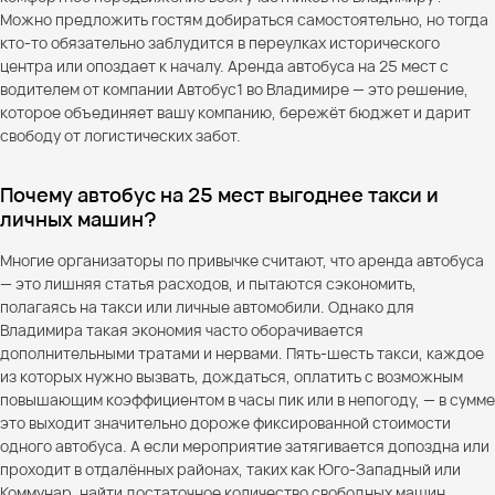
Можно предложить гостям добираться самостоятельно, но тогда
кто-то обязательно заблудится в переулках исторического
центра или опоздает к началу. Аренда автобуса на 25 мест с
водителем от компании Автобус1 во Владимире — это решение,
которое объединяет вашу компанию, бережёт бюджет и дарит
свободу от логистических забот.
Почему автобус на 25 мест выгоднее такси и
личных машин?
Многие организаторы по привычке считают, что аренда автобуса
— это лишняя статья расходов, и пытаются сэкономить,
полагаясь на такси или личные автомобили. Однако для
Владимира такая экономия часто оборачивается
дополнительными тратами и нервами. Пять-шесть такси, каждое
из которых нужно вызвать, дождаться, оплатить с возможным
повышающим коэффициентом в часы пик или в непогоду, — в сумме
это выходит значительно дороже фиксированной стоимости
одного автобуса. А если мероприятие затягивается допоздна или
проходит в отдалённых районах, таких как Юго-Западный или
Коммунар, найти достаточное количество свободных машин