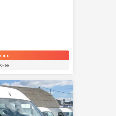
итать
бнее