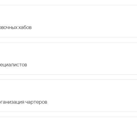
овочных хабов
пециалистов
организация чартеров