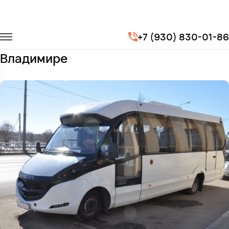
Главная
Автопарк
Автобусы
Iveco Foxbus
+7 (930) 830-01-86
Заказать Iveco Foxbus с водителем во
Владимире