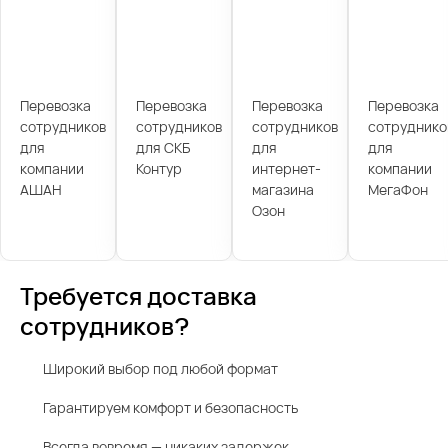
Перевозка
Перевозка
Перевозка
Перевозка
сотрудников
сотрудников
сотрудников
сотруднико
для
для СКБ
для
для
компании
Контур
интернет-
компании
АШАН
магазина
МегаФон
Озон
Требуется доставка
сотрудников?
Широкий выбор под любой формат
Гарантируем комфорт и безопасность
Всегда вовремя — никаких задержек