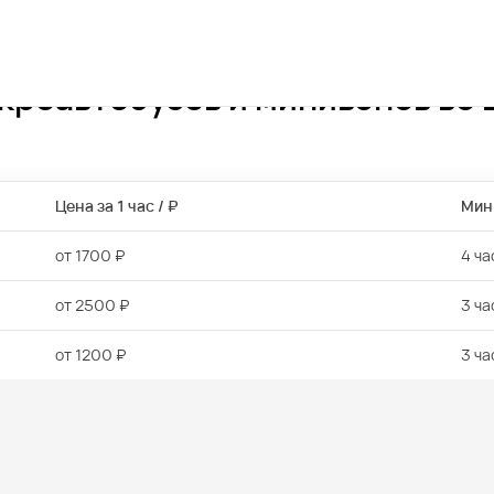
икроавтобусов и минивэнов во
Цена за 1 час / ₽
Мин.
от 1700 ₽
4 ча
от 2500 ₽
3 ча
от 1200 ₽
3 ча