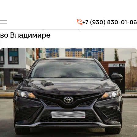
Главная
Автопарк
Легковые автомобили
Toyota Camry
+7 (930) 830-01-86
Заказать Toyota Camry с водителем
во Владимире