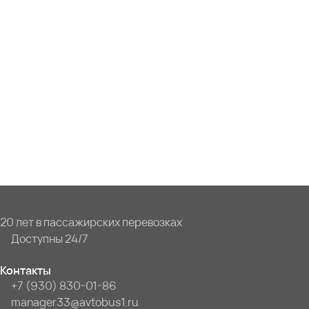
20 лет в пассажирских перевозках
Доступны 24/7
Контакты
+7 (930) 830-01-86
manager33@avtobus1.ru