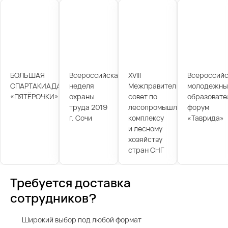
БОЛЬШАЯ
Всероссийская
XVIII
Всероссийс
СПАРТАКИАДА
неделя
Межправительственный
молодежны
«ПЯТЁРОЧКИ»
охраны
совет по
образовате
труда 2019
лесопромышленному
форум
г. Сочи
комплексу
«Таврида»
и лесному
хозяйству
стран СНГ
Требуется доставка
сотрудников?
Широкий выбор под любой формат