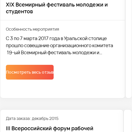
XIX Всемирный фестиваль молодежи и
студентов
Особенность мероприятия
С 3 по 7 марта 2017 года в Уральской столице
прошло совещание организационного комитета
19-ый Всемирный фестиваль молодежи и
студентов.Для гостей Екатеринбурга были
организованы дискуссионные площадки,а также
Посмотреть весь отзыв
культурная программа. Данное мероприятие
проводилось в рамках 19-го Всемирного
фестиваля молодежи и студентов в Сочи.
Дата заказа: декабрь 2015
III Всероссийский форум рабочей