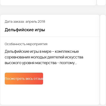
Дата заказа: апрель 2018
Дельфийские игры
Особенность мероприятия
Дельфийские игры в мире – комплексные
соревнования молодых деятелей искусства
высокого уровня мастерства - поэтому
требования к проведению такого мероприятия -
тоже высоки. В 2018 году местом проведения был
Посмотреть весь отзыв
город Владивосток, что особенно несколько
затрудняло быструю проработку всей логистики.