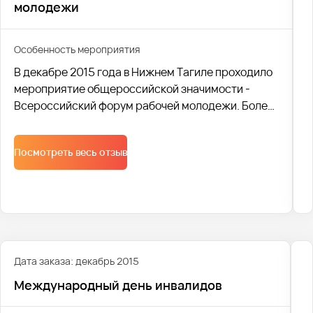
молодежи
Особенность мероприятия
В декабре 2015 года в Нижнем Тагиле проходило
мероприятие общероссийской значимости -
Всероссийский форум рабочей молодежи. Более
800 учащихся средних специальных учебных
заведений из 44 регионов России были
Посмотреть весь отзыв
перевезены транспортной компанией Avtobus1.
Дата заказа: декабрь 2015
Международный день инвалидов