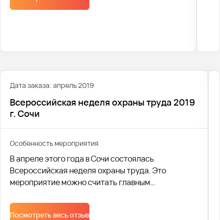
Дата заказа: апрель 2019
Всероссийская неделя охраны труда 2019
г. Сочи
Особенность мероприятия
В апреле этого года в Сочи состоялась
Всероссийская неделя охраны труда. Это
мероприятие можно считать главным
общественно-социальным и выставочным
событием в данной области. Оно проходит по
Посмотреть весь отзыв
традиции перед Всемирным днем охраны труда.