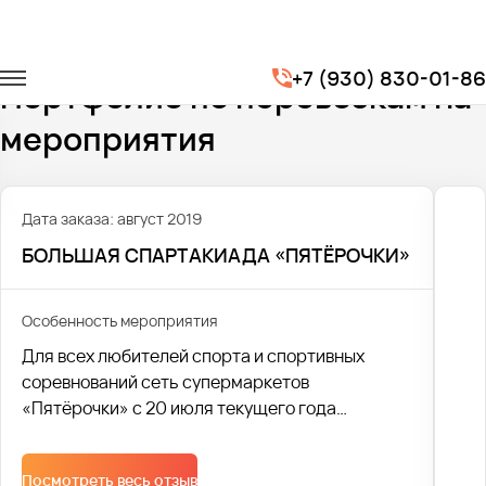
Главная
Портфолио
Транспорт на мероприятия
+7 (930) 830-01-86
Портфолио по перевозкам на
мероприятия
Дата заказа: август 2019
БОЛЬШАЯ СПАРТАКИАДА «ПЯТЁРОЧКИ»
Особенность мероприятия
Для всех любителей спорта и спортивных
соревнований сеть супермаркетов
«Пятёрочки» с 20 июля текущего года
устроила масштабную спартакиаду.
Посмотреть весь отзыв