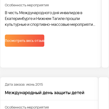
Особенность мероприятия
В честь Международного дня инвалидов в
Екатеринбурге и Нижнем Тагиле прошли
культурные и спортивно-массовые мероприятия
для людей с ограниченными возможностями.
Транспортное сопровождение взяла на себя
Посмотреть весь отзыв
компания Avtobus1.
Дата заказа: июнь 2015
Международный день защиты детей
Особенность мероприятия