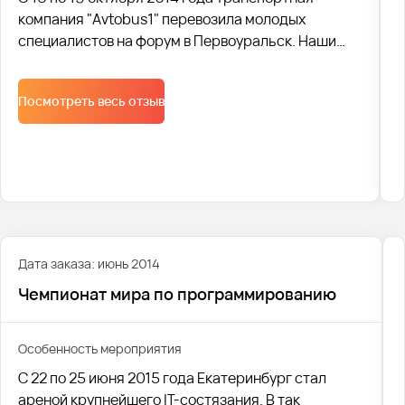
компания "Avtobus1" перевозила молодых
специалистов на форум в Первоуральск. Наши
автобусы и вежливые водители встретили более
500 участников, а менеджеры организовали
Посмотреть весь отзыв
грамотную логистику доставки и комфортную
перевозку.
Дата заказа: июнь 2014
Чемпионат мира по программированию
Особенность мероприятия
С 22 по 25 июня 2015 года Екатеринбург стал
ареной крупнейшего IT-состязания. В так