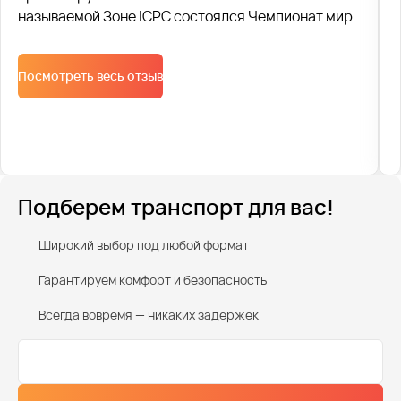
называемой Зоне ICPC состоялся Чемпионат мира
по спортивному программированию ACM, 122
команды из 89 стран боролись за звание “the best
Посмотреть весь отзыв
in the world”. На протяжении трех конкурсных дней
мы перевозили по 1 500 человек ежедневно.
Подберем транспорт для вас!
Широкий выбор под любой формат
Гарантируем комфорт и безопасность
Всегда вовремя — никаких задержек