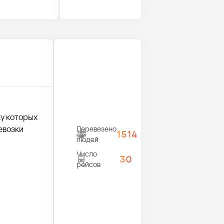
у которых
евозки
Перевезено
1514
людей
Число
30
рейсов