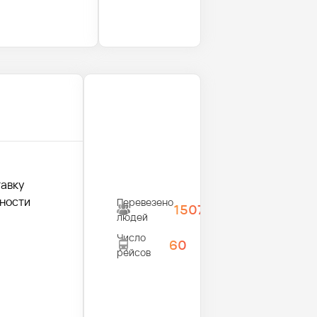
тавку
жности
Перевезено
1507
людей
Число
60
рейсов