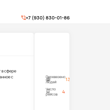
+7 (930) 830-01-86
г в сфере
анное с
Перевезено
1300
людей
Число
4
рейсов