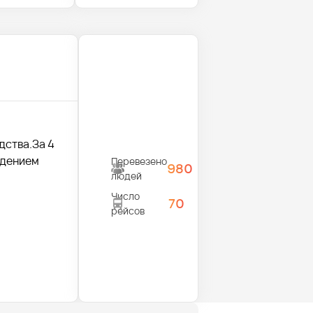
дства.За 4
ждением
Перевезено
980
людей
Число
70
рейсов