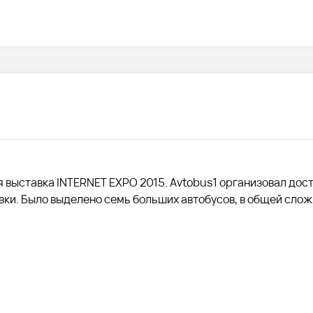
я выставка INTERNET EXPO 2015. Avtobus1 организовал дос
вки. Было выделено семь больших автобусов, в общей сло